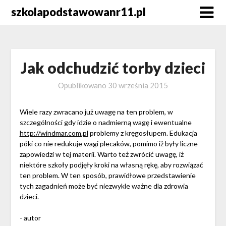
Skip
szkolapodstawowanr11.pl
to
content
Jak odchudzić torby dzieci
Opublikowano
30 września 2015
Wiele razy zwracano już uwagę na ten problem, w
szczególności gdy idzie o nadmierną wagę i ewentualne
http://windmar.com.pl
problemy z kręgosłupem. Edukacja
póki co nie redukuje wagi plecaków, pomimo iż były liczne
zapowiedzi w tej materii. Warto też zwrócić uwagę, iż
niektóre szkoły podjęły kroki na własną rękę, aby rozwiązać
ten problem. W ten sposób, prawidłowe przedstawienie
tych zagadnień może być niezwykle ważne dla zdrowia
dzieci.
- autor