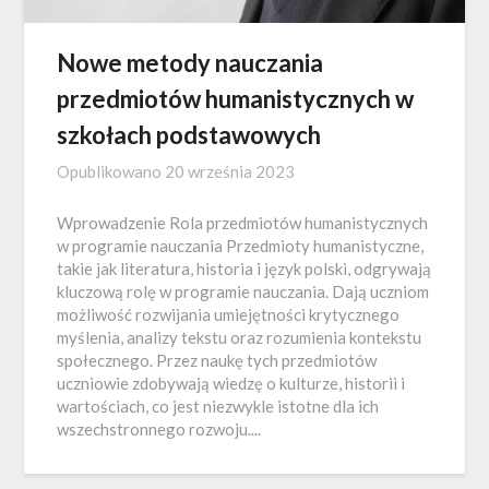
Nowe metody nauczania
przedmiotów humanistycznych w
szkołach podstawowych
Opublikowano
20 września 2023
Wprowadzenie Rola przedmiotów humanistycznych
w programie nauczania Przedmioty humanistyczne,
takie jak literatura, historia i język polski, odgrywają
kluczową rolę w programie nauczania. Dają uczniom
możliwość rozwijania umiejętności krytycznego
myślenia, analizy tekstu oraz rozumienia kontekstu
społecznego. Przez naukę tych przedmiotów
uczniowie zdobywają wiedzę o kulturze, historii i
wartościach, co jest niezwykle istotne dla ich
wszechstronnego rozwoju....