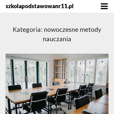
Skip
szkolapodstawowanr11.pl
to
content
Kategoria:
nowoczesne metody
nauczania